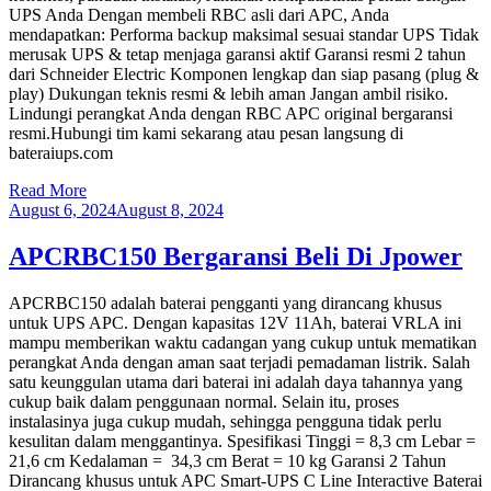
UPS Anda Dengan membeli RBC asli dari APC, Anda
mendapatkan: Performa backup maksimal sesuai standar UPS Tidak
merusak UPS & tetap menjaga garansi aktif Garansi resmi 2 tahun
dari Schneider Electric Komponen lengkap dan siap pasang (plug &
play) Dukungan teknis resmi & lebih aman Jangan ambil risiko.
Lindungi perangkat Anda dengan RBC APC original bergaransi
resmi.Hubungi tim kami sekarang atau pesan langsung di
bateraiups.com
Read More
August 6, 2024
August 8, 2024
APCRBC150 Bergaransi Beli Di Jpower
APCRBC150 adalah baterai pengganti yang dirancang khusus
untuk UPS APC. Dengan kapasitas 12V 11Ah, baterai VRLA ini
mampu memberikan waktu cadangan yang cukup untuk mematikan
perangkat Anda dengan aman saat terjadi pemadaman listrik. Salah
satu keunggulan utama dari baterai ini adalah daya tahannya yang
cukup baik dalam penggunaan normal. Selain itu, proses
instalasinya juga cukup mudah, sehingga pengguna tidak perlu
kesulitan dalam menggantinya. Spesifikasi Tinggi = 8,3 cm Lebar =
21,6 cm Kedalaman = 34,3 cm Berat = 10 kg Garansi 2 Tahun
Dirancang khusus untuk APC Smart-UPS C Line Interactive Baterai