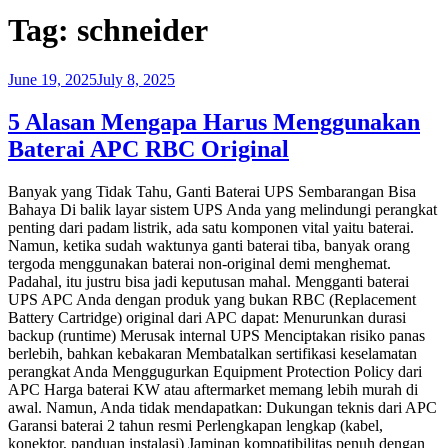
Tag:
schneider
June 19, 2025
July 8, 2025
5 Alasan Mengapa Harus Menggunakan
Baterai APC RBC Original
Banyak yang Tidak Tahu, Ganti Baterai UPS Sembarangan Bisa
Bahaya Di balik layar sistem UPS Anda yang melindungi perangkat
penting dari padam listrik, ada satu komponen vital yaitu baterai.
Namun, ketika sudah waktunya ganti baterai tiba, banyak orang
tergoda menggunakan baterai non-original demi menghemat.
Padahal, itu justru bisa jadi keputusan mahal. Mengganti baterai
UPS APC Anda dengan produk yang bukan RBC (Replacement
Battery Cartridge) original dari APC dapat: Menurunkan durasi
backup (runtime) Merusak internal UPS Menciptakan risiko panas
berlebih, bahkan kebakaran Membatalkan sertifikasi keselamatan
perangkat Anda Menggugurkan Equipment Protection Policy dari
APC Harga baterai KW atau aftermarket memang lebih murah di
awal. Namun, Anda tidak mendapatkan: Dukungan teknis dari APC
Garansi baterai 2 tahun resmi Perlengkapan lengkap (kabel,
konektor, panduan instalasi) Jaminan kompatibilitas penuh dengan