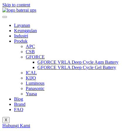
Skip to content
Layanan
Keunggulan
Industri
Produk
APC
CSB
GFORCE
GFORCE VRLA Deep Cycle Agm Battery
GFORCE VRLA Deep Cycle Gel Battery
ICAL
KIJO
Luminous
Panasonic
Yuasa
Blog
Brand
FAQ
X
Hubungi Kami