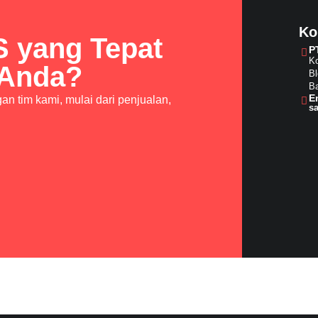
Ko
S yang Tepat
P
Ko
 Anda?
Bl
Ba
E
n tim kami, mulai dari penjualan,
s