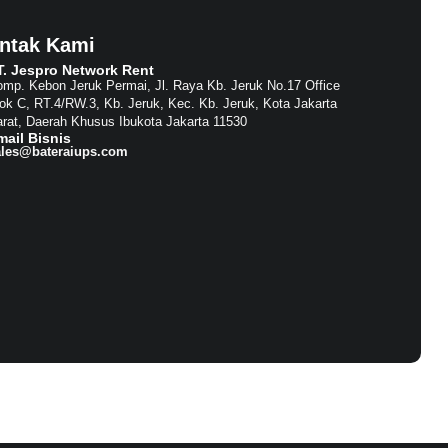
ntak Kami
T. Jespro Network Rent​
mp. Kebon Jeruk Permai, Jl. Raya Kb. Jeruk No.17 Office
ok C, RT.4/RW.3, Kb. Jeruk, Kec. Kb. Jeruk, Kota Jakarta
rat, Daerah Khusus Ibukota Jakarta 11530
mail Bisnis​
ales@bateraiups.com