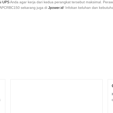
ai UPS
Anda agar kerja dari kedua perangkat tersebut maksimal. Per
n APCRBC150 sekarang juga di
Jpower.id
! Infokan keluhan dan kebutu
k