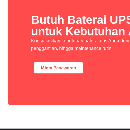
Butuh Baterai UP
untuk Kebutuhan
Konsultasikan kebutuhan baterai ups Anda denga
penggantian, hingga maintenance rutin.
Minta Penawaran