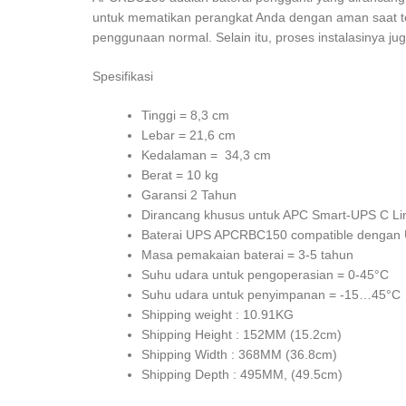
untuk mematikan perangkat Anda dengan aman saat ter
penggunaan normal. Selain itu, proses instalasinya j
Spesifikasi
Tinggi = 8,3 cm
Lebar = 21,6 cm
Kedalaman = 34,3 cm
Berat = 10 kg
Garansi 2 Tahun
Dirancang khusus untuk APC Smart-UPS C Lin
Baterai UPS APCRBC150 compatible dengan
Masa pemakaian baterai = 3-5 tahun
Suhu udara untuk pengoperasian = 0-45°C
Suhu udara untuk penyimpanan = -15…45°C
Shipping weight : 10.91KG
Shipping Height : 152MM (15.2cm)
Shipping Width : 368MM (36.8cm)
Shipping Depth : 495MM, (49.5cm)