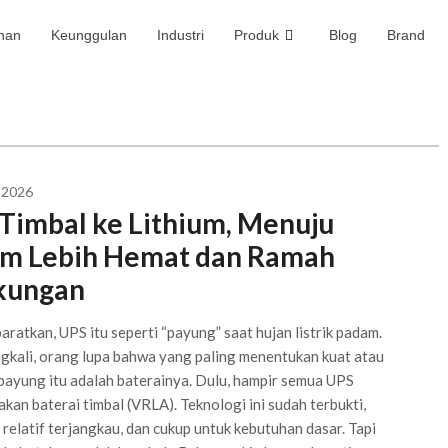
nan
Keunggulan
Industri
Produk
Blog
Brand
 2026
 Timbal ke Lithium, Menuju
em Lebih Hemat dan Ramah
kungan
baratkan, UPS itu seperti “payung” saat hujan listrik padam.
ngkali, orang lupa bahwa yang paling menentukan kuat atau
payung itu adalah baterainya. Dulu, hampir semua UPS
an baterai timbal (VRLA). Teknologi ini sudah terbukti,
relatif terjangkau, dan cukup untuk kebutuhan dasar. Tapi