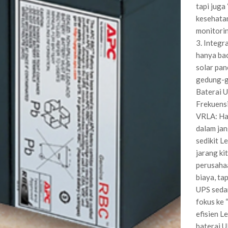
tapi juga
kesehatan
monitorin
3. Integr
hanya bac
solar pane
gedung-ge
Baterai U
Frekuensi
VRLA: Har
dalam jan
sedikit L
jarang ki
perusahaa
biaya, ta
UPS seda
fokus ke 
efisien L
baterai U