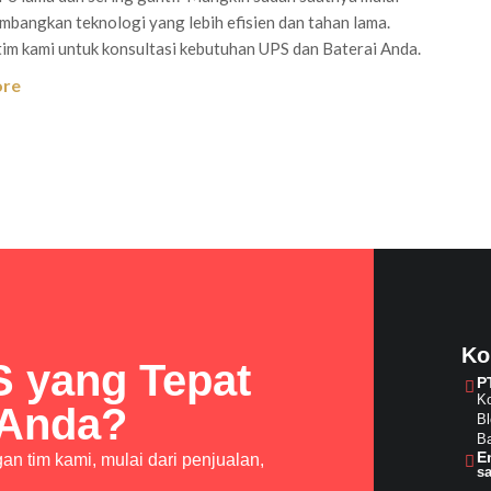
bangkan teknologi yang lebih efisien dan tahan lama.
im kami untuk konsultasi kebutuhan UPS dan Baterai Anda.
ore
Ko
S yang Tepat
P
Ko
 Anda?
Bl
Ba
E
n tim kami, mulai dari penjualan,
s