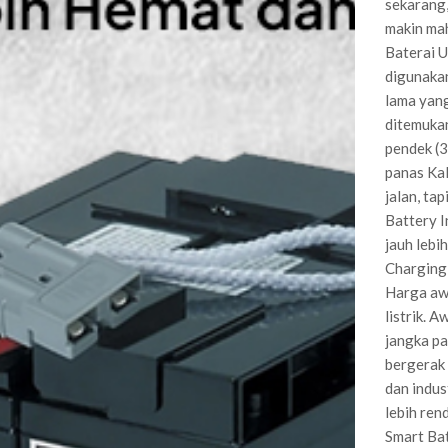
sekarang,
makin mah
Baterai U
digunakan
lama yang
ditemukan
pendek (3
panas Kal
jalan, ta
Battery I
jauh lebi
Charging 
Harga awa
listrik. 
jangka pa
bergerak 
dan indus
lebih ren
Smart Bat