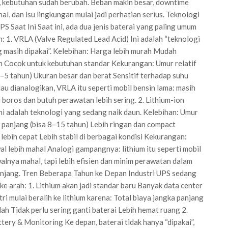
 kebutuhan sudah berubah. Beban makin besar, downtime
al, dan isu lingkungan mulai jadi perhatian serius. Teknologi
PS Saat Ini Saat ini, ada dua jenis baterai yang paling umum
: 1. VRLA (Valve Regulated Lead Acid) Ini adalah “teknologi
 masih dipakai”. Kelebihan: Harga lebih murah Mudah
 Cocok untuk kebutuhan standar Kekurangan: Umur relatif
–5 tahun) Ukuran besar dan berat Sensitif terhadap suhu
au dianalogikan, VRLA itu seperti mobil bensin lama: masih
pi boros dan butuh perawatan lebih sering. 2. Lithium-ion
ni adalah teknologi yang sedang naik daun. Kelebihan: Umur
h panjang (bisa 8–15 tahun) Lebih ringan dan compact
lebih cepat Lebih stabil di berbagai kondisi Kekurangan:
l lebih mahal Analogi gampangnya: lithium itu seperti mobil
Awalnya mahal, tapi lebih efisien dan minim perawatan dalam
njang. Tren Beberapa Tahun ke Depan Industri UPS sedang
ke arah: 1. Lithium akan jadi standar baru Banyak data center
tri mulai beralih ke lithium karena: Total biaya jangka panjang
dah Tidak perlu sering ganti baterai Lebih hemat ruang 2.
tery & Monitoring Ke depan, baterai tidak hanya “dipakai”,