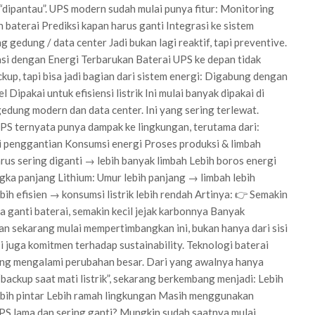
 “dipantau”. UPS modern sudah mulai punya fitur: Monitoring
 baterai Prediksi kapan harus ganti Integrasi ke sistem
g gedung / data center Jadi bukan lagi reaktif, tapi preventive.
asi dengan Energi Terbarukan Baterai UPS ke depan tidak
kup, tapi bisa jadi bagian dari sistem energi: Digabung dengan
l Dipakai untuk efisiensi listrik Ini mulai banyak dipakai di
dung modern dan data center. Ini yang sering terlewat.
PS ternyata punya dampak ke lingkungan, terutama dari:
 penggantian Konsumsi energi Proses produksi & limbah
us sering diganti → lebih banyak limbah Lebih boros energi
gka panjang Lithium: Umur lebih panjang → limbah lebih
ebih efisien → konsumsi listrik lebih rendah Artinya: 👉 Semakin
ta ganti baterai, semakin kecil jejak karbonnya Banyak
n sekarang mulai mempertimbangkan ini, bukan hanya dari sisi
pi juga komitmen terhadap sustainability. Teknologi baterai
ng mengalami perubahan besar. Dari yang awalnya hanya
“backup saat mati listrik”, sekarang berkembang menjadi: Lebih
ebih pintar Lebih ramah lingkungan Masih menggunakan
PS lama dan sering ganti? Mungkin sudah saatnya mulai