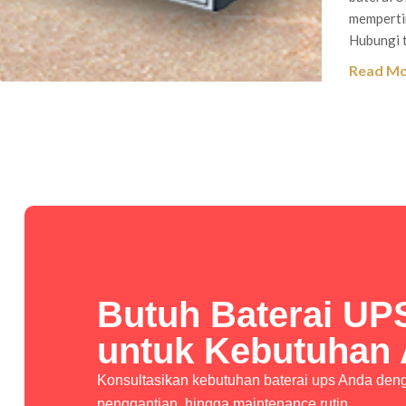
mempertim
Hubungi t
Read M
Butuh Baterai UP
untuk Kebutuhan
Konsultasikan kebutuhan baterai ups Anda denga
penggantian, hingga maintenance rutin.