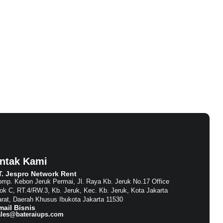
ntak Kami
T. Jespro Network Rent​
mp. Kebon Jeruk Permai, Jl. Raya Kb. Jeruk No.17 Office
ok C, RT.4/RW.3, Kb. Jeruk, Kec. Kb. Jeruk, Kota Jakarta
rat, Daerah Khusus Ibukota Jakarta 11530
mail Bisnis​
ales@bateraiups.com