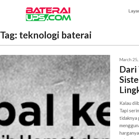
Laya
Tag:
teknologi baterai
March 25,
Dari
Sist
Ling
Kalau dii
Tapi seri
tidaknya 
menggunak
harganya 