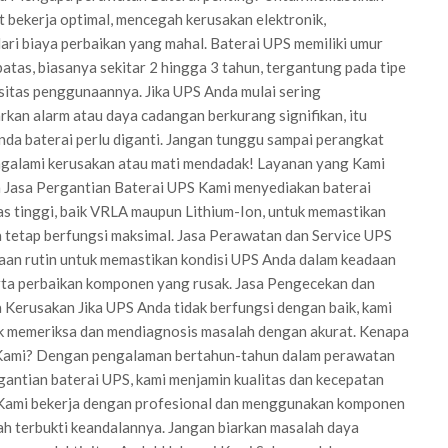
 bekerja optimal, mencegah kerusakan elektronik,
ri biaya perbaikan yang mahal. Baterai UPS memiliki umur
batas, biasanya sekitar 2 hingga 3 tahun, tergantung pada tipe
sitas penggunaannya. Jika UPS Anda mulai sering
kan alarm atau daya cadangan berkurang signifikan, itu
nda baterai perlu diganti. Jangan tunggu sampai perangkat
galami kerusakan atau mati mendadak! Layanan yang Kami
 Jasa Pergantian Baterai UPS Kami menyediakan baterai
as tinggi, baik VRLA maupun Lithium-Ion, untuk memastikan
tetap berfungsi maksimal. Jasa Perawatan dan Service UPS
aan rutin untuk memastikan kondisi UPS Anda dalam keadaan
rta perbaikan komponen yang rusak. Jasa Pengecekan dan
Kerusakan Jika UPS Anda tidak berfungsi dengan baik, kami
uk memeriksa dan mendiagnosis masalah dengan akurat. Kenapa
Kami? Dengan pengalaman bertahun-tahun dalam perawatan
antian baterai UPS, kami menjamin kualitas dan kecepatan
 Kami bekerja dengan profesional dan menggunakan komponen
h terbukti keandalannya. Jangan biarkan masalah daya