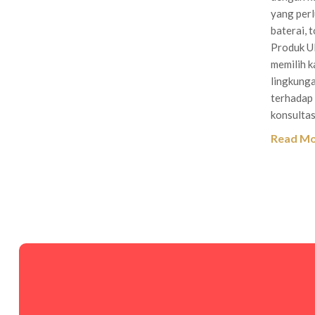
yang perl
baterai, 
Produk UP
memilih k
lingkunga
terhadap 
konsultas
Read M