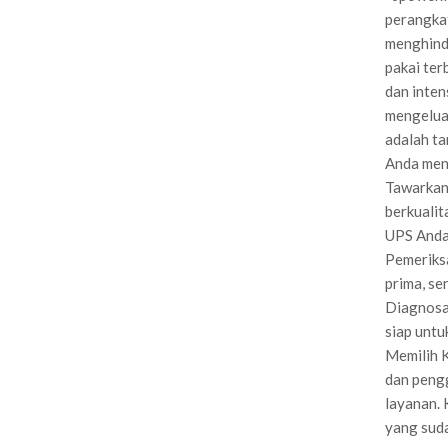
perangkat
menghinda
pakai ter
dan inten
mengeluar
adalah ta
Anda men
Tawarkan
berkualit
UPS Anda 
Pemeriks
prima, se
Diagnosa 
siap unt
Memilih 
dan pengg
layanan.
yang suda