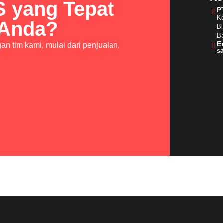
S yang Tepat
P
Ko
 Anda?
Bl
Ba
E
n tim kami, mulai dari penjualan,
s