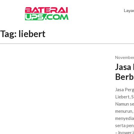
Laya
Tag:
liebert
November
Jasa
Berb
Jasa Perg
Liebert, 
Namun sei
menurun,
menyediak
serta pen
–Jpower.