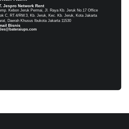
T. Jespro Network Rent​
mp. Kebon Jeruk Permai, Jl. Raya Kb. Jeruk No.17 Office
ok C, RT.4/RW.3, Kb. Jeruk, Kec. Kb. Jeruk, Kota Jakarta
rat, Daerah Khusus Ibukota Jakarta 11530
mail Bisnis​
ales@bateraiups.com