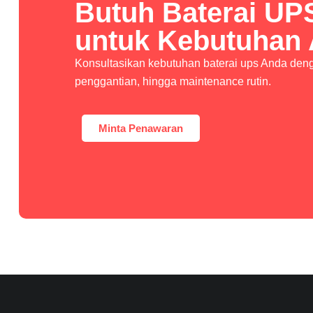
Butuh Baterai UP
untuk Kebutuhan
Konsultasikan kebutuhan baterai ups Anda denga
penggantian, hingga maintenance rutin.
Minta Penawaran