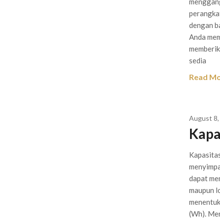
menggang
perangkat
dengan ba
Anda mem
memberika
sedia
Read M
August 8,
Kapa
Kapasita
menyimpan
dapat mem
maupun lo
menentuk
(Wh). Me