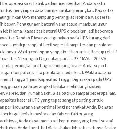
 beroperasi saat listrik padam, memberikan Anda waktu
 untuk menyimpan data dan mematikan perangkat. Kapasitas
mungkinkan UPS menampung perangkat lebih banyak serta
ih besar. Penggunaan baterai yang sesuai membuat umur
 lebih lama. Kapasitas baterai UPS dibedakan jadi beberapa
apasitas Rendah Biasanya digunakan pada UPS kurang dari
ocok untuk perangkat kecil seperti komputer dan peralatan
k lainnya. Waktu cadangan yang diberikan untuk Backup relatif
 Kapasitas Menengah Digunakan pada UPS 1kVA – 20kVA,
 pada perangkat penting, menunjang bisnis Anda, seperti
aringan komputer, serta peralatan medis kecil. Waktu backup
menit hingga 1 jam. Kapasitas Tinggi Digunakan pada UPS
enggunaan pada perangkat kritikal melindungi sistem
r, Pabrik, dan Rumah Sakit. Bisa backup sampai beberapa jam.
apasitas baterai UPS yang tepat sangat penting untuk
an perlindungan yang optimal bagi perangkat Anda. Dengan
berbagai jenis kapasitas dan faktor-faktor yang
ruhinya, Anda dapat membuat keputusan yang tepat sesuai
butuhan Anda. Ingat, hal diatas bukanlah satu-satunya faktor