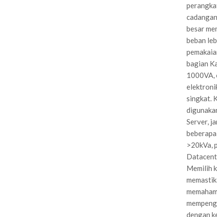
perangkat
cadangan
besar me
beban leb
pemakaian
bagian K
1000VA, c
elektroni
singkat.
digunakan
Server, j
beberapa 
>20kVa, p
Datacente
Memilih k
memastik
memahami 
mempenga
dengan ke