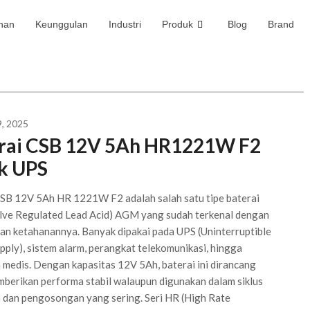
nan
Keunggulan
Industri
Produk
Blog
Brand
, 2025
rai CSB 12V 5Ah HR1221W F2
k UPS
CSB 12V 5Ah HR 1221W F2 adalah salah satu tipe baterai
lve Regulated Lead Acid) AGM yang sudah terkenal dengan
dan ketahanannya. Banyak dipakai pada UPS (Uninterruptible
ply), sistem alarm, perangkat telekomunikasi, hingga
 medis. Dengan kapasitas 12V 5Ah, baterai ini dirancang
berikan performa stabil walaupun digunakan dalam siklus
 dan pengosongan yang sering. Seri HR (High Rate