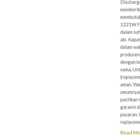
Discharg
memberika
membutuhk
1221W F2:
dalam suh
aki. Kapa
dalam wak
produsen 
dengan b
sama. Un
(replacem
aman. Wal
umumnya, 
pastikan 
garansi d
pasaran.
replaceme
Read M