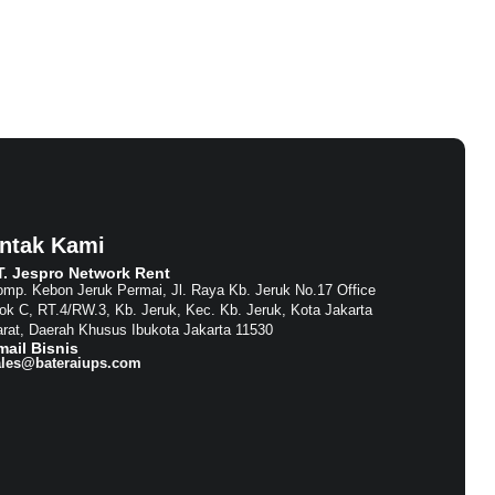
ntak Kami
T. Jespro Network Rent​
mp. Kebon Jeruk Permai, Jl. Raya Kb. Jeruk No.17 Office
ok C, RT.4/RW.3, Kb. Jeruk, Kec. Kb. Jeruk, Kota Jakarta
rat, Daerah Khusus Ibukota Jakarta 11530
mail Bisnis​
ales@bateraiups.com