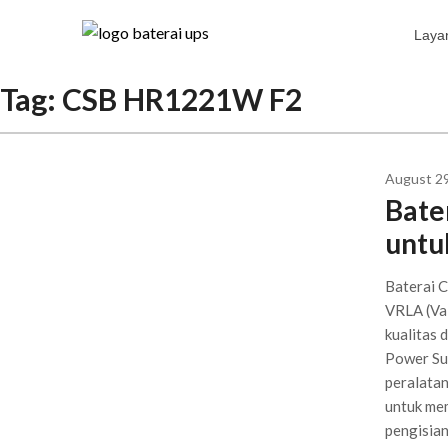
Laya
Tag:
CSB HR1221W F2
August 29
Bate
untu
Baterai 
VRLA (Va
kualitas 
Power Sup
peralatan
untuk mem
pengisian