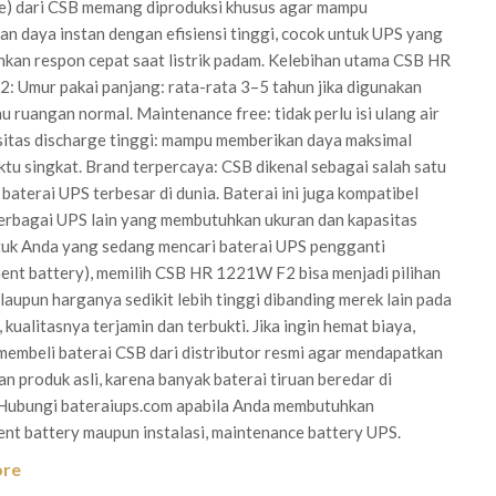
e) dari CSB memang diproduksi khusus agar mampu
n daya instan dengan efisiensi tinggi, cocok untuk UPS yang
an respon cepat saat listrik padam. Kelebihan utama CSB HR
 Umur pakai panjang: rata-rata 3–5 tahun jika digunakan
u ruangan normal. Maintenance free: tidak perlu isi ulang air
sitas discharge tinggi: mampu memberikan daya maksimal
tu singkat. Brand terpercaya: CSB dikenal sebagai salah satu
baterai UPS terbesar di dunia. Baterai ini juga kompatibel
erbagai UPS lain yang membutuhkan ukuran dan kapasitas
tuk Anda yang sedang mencari baterai UPS pengganti
ent battery), memilih CSB HR 1221W F2 bisa menjadi pilihan
aupun harganya sedikit lebih tinggi dibanding merek lain pada
kualitasnya terjamin dan terbukti. Jika ingin hemat biaya,
membeli baterai CSB dari distributor resmi agar mendapatkan
an produk asli, karena banyak baterai tiruan beredar di
 Hubungi bateraiups.com apabila Anda membutuhkan
nt battery maupun instalasi, maintenance battery UPS.
ore