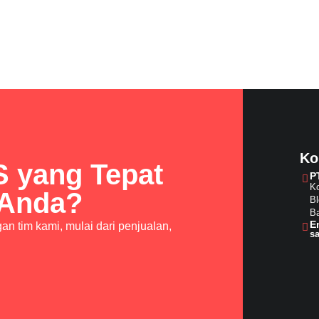
Ko
S yang Tepat
P
Ko
 Anda?
Bl
Ba
E
n tim kami, mulai dari penjualan,
s