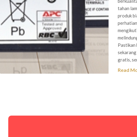
berkualit
tahan lam
produk b
perhatian
mengikuti
melindung
Pastikan 
sekarang 
gratis, se
Read M