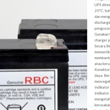
UPS ditem
25°C. Suh
dan mengu
dischargi
pengosong
Gunakan 
charger p
Secara Be
memastika
membantu 
atau keru
Konektor 
daya. Ber
mencegah 
Indikato
indikator
mengetahu
kerusakan