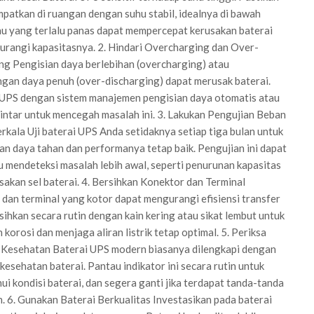
patkan di ruangan dengan suhu stabil, idealnya di bawah
u yang terlalu panas dapat mempercepat kerusakan baterai
rangi kapasitasnya. 2. Hindari Overcharging dan Over-
ng Pengisian daya berlebihan (overcharging) atau
an daya penuh (over-discharging) dapat merusak baterai.
UPS dengan sistem manajemen pengisian daya otomatis atau
intar untuk mencegah masalah ini. 3. Lakukan Pengujian Beban
rkala Uji baterai UPS Anda setidaknya setiap tiga bulan untuk
n daya tahan dan performanya tetap baik. Pengujian ini dapat
mendeteksi masalah lebih awal, seperti penurunan kapasitas
sakan sel baterai. 4. Bersihkan Konektor dan Terminal
dan terminal yang kotor dapat mengurangi efisiensi transfer
sihkan secara rutin dengan kain kering atau sikat lembut untuk
korosi dan menjaga aliran listrik tetap optimal. 5. Periksa
r Kesehatan Baterai UPS modern biasanya dilengkapi dengan
 kesehatan baterai. Pantau indikator ini secara rutin untuk
i kondisi baterai, dan segera ganti jika terdapat tanda-tanda
. 6. Gunakan Baterai Berkualitas Investasikan pada baterai