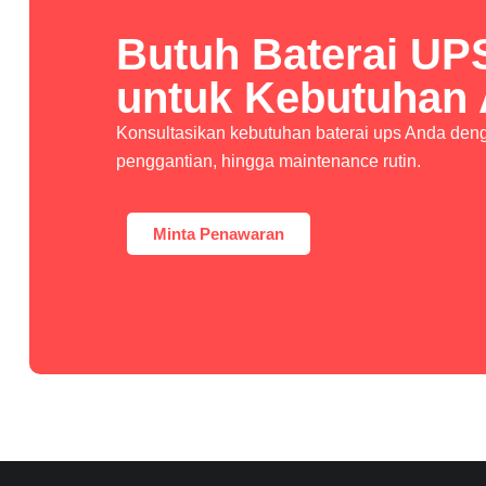
Butuh Baterai UP
untuk Kebutuhan
Konsultasikan kebutuhan baterai ups Anda denga
penggantian, hingga maintenance rutin.
Minta Penawaran