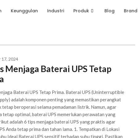
n
Keunggulan
Industri
Produk
Blog
Brand
 17, 2024
ps Menjaga Baterai UPS Tetap
a
njaga Baterai UPS Tetap Prima. Baterai UPS (Uninterruptible
pply) adalah komponen penting yang memastikan perangkat
k tetap beroperasi selama pemadaman listrik. Namun, agar
a tetap optimal, baterai UPS memerlukan perawatan yang
rikut adalah 6 tips menjaga baterai UPS yang praktis agar
PS Anda tetap prima dan tahan lama. 1. Tempatkan di Lokasi
hu Ideal Baterai UPS sensitif terhadap suhu tinggi. Pastikan