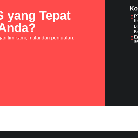
Ko
S yang Tepat
P
Ko
 Anda?
Bl
Ba
E
n tim kami, mulai dari penjualan,
s