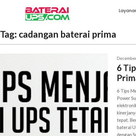
Layana
Tag:
cadangan baterai prima
December
6 Ti
Prim
6 Tips Me
Power Su
elektroni
kinerjany
tepat. Be
baterai U
dengan Su