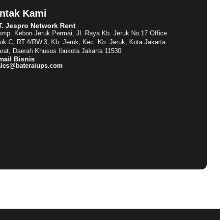
ntak Kami
T. Jespro Network Rent​
mp. Kebon Jeruk Permai, Jl. Raya Kb. Jeruk No.17 Office
ok C, RT.4/RW.3, Kb. Jeruk, Kec. Kb. Jeruk, Kota Jakarta
rat, Daerah Khusus Ibukota Jakarta 11530
mail Bisnis​
ales@bateraiups.com