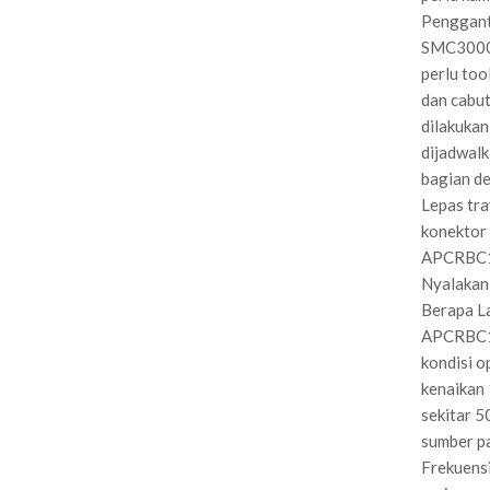
Penggant
SMC3000I 
perlu too
dan cabut
dilakukan 
dijadwalk
bagian de
Lepas tra
konektor 
APCRBC150
Nyalakan 
Berapa L
APCRBC15
kondisi o
kenaikan 
sekitar 5
sumber pa
Frekuensi