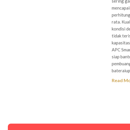
sering ga
mencapai 
perhitung
rata. Kua
kondisi d
tidak ter
kapasitas
APC Smar
siap bant
pembuanga
bateraiu
Read M