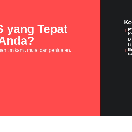
Ko
S yang Tepat
P
Ko
 Anda?
Bl
Ba
E
n tim kami, mulai dari penjualan,
s