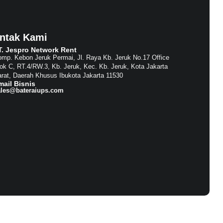
ntak Kami
T. Jespro Network Rent​
mp. Kebon Jeruk Permai, Jl. Raya Kb. Jeruk No.17 Office
ok C, RT.4/RW.3, Kb. Jeruk, Kec. Kb. Jeruk, Kota Jakarta
rat, Daerah Khusus Ibukota Jakarta 11530
mail Bisnis​
ales@bateraiups.com