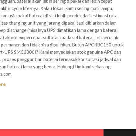
ngguan, baterai akan lebih sering dipakai dan lebih cepat
akhir cycle life-nya. Kalau lokasi kamu sering mati lampu,
kan usia pakai baterai di sisi lebih pendek dari estimasi rata-
litas charging unit yang jarang dipakai tapi dibiarkan dalam
eep discharge (misalnya UPS dimatikan lama dengan baterai
isi) akan mempercepat sulfatasi pada sel baterai. Ini merusak
 permanen dan tidak bisa dipulihkan. Butuh APCRBC150 untuk
t-UPS SMC3000I? Kami menyediakan stok genuine APC dan
u proses penggantian baterai termasuk konsultasi jadwal dan
n baterai lama yang benar. Hubungi tim kami sekarang.
ps.com
ore