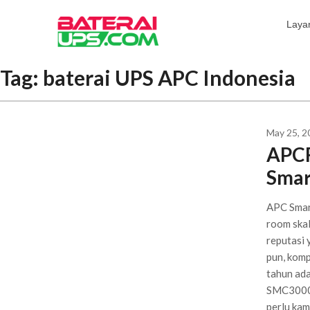
Laya
Tag:
baterai UPS APC Indonesia
May 25, 2
APCR
Smar
APC Smar
room ska
reputasi 
pun, komp
tahun ada
SMC3000I
perlu ka