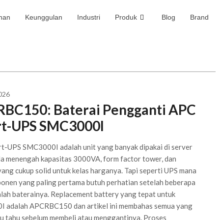
nan
Keunggulan
Industri
Produk
Blog
Brand
026
BC150: Baterai Pengganti APC
t-UPS SMC3000I
t-UPS SMC3000I adalah unit yang banyak dipakai di server
la menengah kapasitas 3000VA, form factor tower, dan
yang cukup solid untuk kelas harganya. Tapi seperti UPS mana
onen yang paling pertama butuh perhatian setelah beberapa
lah baterainya. Replacement battery yang tepat untuk
 adalah APCRBC150 dan artikel ini membahas semua yang
mu tahu sebelum membeli atau menggantinya. Proses