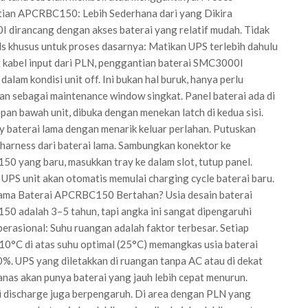
ian APCRBC150: Lebih Sederhana dari yang Dikira
dirancang dengan akses baterai yang relatif mudah. Tidak
ls khusus untuk proses dasarnya: Matikan UPS terlebih dahulu
 kabel input dari PLN, penggantian baterai SMC3000I
dalam kondisi unit off. Ini bukan hal buruk, hanya perlu
an sebagai maintenance window singkat. Panel baterai ada di
pan bawah unit, dibuka dengan menekan latch di kedua sisi.
y baterai lama dengan menarik keluar perlahan. Putuskan
harness dari baterai lama. Sambungkan konektor ke
 yang baru, masukkan tray ke dalam slot, tutup panel.
UPS unit akan otomatis memulai charging cycle baterai baru.
ama Baterai APCRBC150 Bertahan? Usia desain baterai
0 adalah 3–5 tahun, tapi angka ini sangat dipengaruhi
perasional: Suhu ruangan adalah faktor terbesar. Setiap
10°C di atas suhu optimal (25°C) memangkas usia baterai
0%. UPS yang diletakkan di ruangan tanpa AC atau di dekat
nas akan punya baterai yang jauh lebih cepat menurun.
 discharge juga berpengaruh. Di area dengan PLN yang