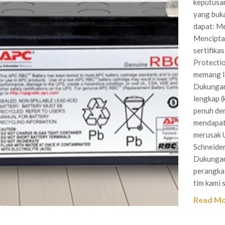
keputusa
yang buka
dapat: Me
Menciptak
sertifik
Protectio
memang le
Dukungan 
lengkap (
penuh de
mendapat
merusak U
Schneider
Dukungan 
perangka
tim kami 
Read M