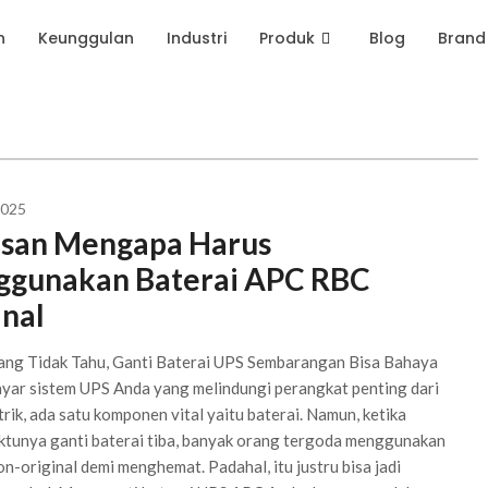
n
Keunggulan
Industri
Produk
Blog
Brand
2025
asan Mengapa Harus
gunakan Baterai APC RBC
inal
ang Tidak Tahu, Ganti Baterai UPS Sembarangan Bisa Bahaya
layar sistem UPS Anda yang melindungi perangkat penting dari
trik, ada satu komponen vital yaitu baterai. Namun, ketika
ktunya ganti baterai tiba, banyak orang tergoda menggunakan
on-original demi menghemat. Padahal, itu justru bisa jadi