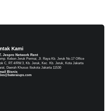
ntak Kami
T. Jespro Network Rent​
mp. Kebon Jeruk Permai, Jl. Raya Kb. Jeruk No.17 Office
ok C, RT.4/RW.3, Kb. Jeruk, Kec. Kb. Jeruk, Kota Jakarta
rat, Daerah Khusus Ibukota Jakarta 11530
mail Bisnis​
ales@bateraiups.com