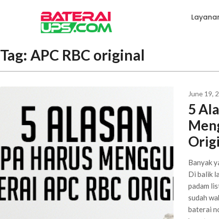
Layana
Tag:
APC RBC original
June 19, 
5 Al
Meng
Orig
Banyak y
Di balik 
padam lis
sudah wa
baterai n