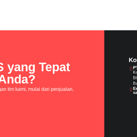
Ko
S yang Tepat
P
Ko
 Anda?
Bl
Ba
E
n tim kami, mulai dari penjualan,
s