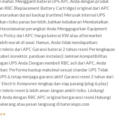
n mahal. Mengganti baterai UPS APC Anda dengan produk
n RBC (Replacement Battery Cartridge) original dari APC
nurunkan durasi backup (runtime) Merusak internal UPS
an risiko panas berlebih, bahkan kebakaran Membatalkan
asi keselamatan perangkat Anda Menggugurkan Equipment
n Policy dari APC Harga baterai KW atau aftermarket
bih murah di awal. Namun, Anda tidak mendapatkan:
teknis dari APC Garansi baterai 2 tahun resmi Perlengkapan
kabel, konektor, panduan instalasi) Jaminan kompatibilitas
ngan UPS Anda Dengan membeli RBC asli dari APC, Anda
kan: Performa backup maksimal sesuai standar UPS Tidak
PS & tetap menjaga garansi aktif Garansi resmi 2 tahun dari
 Electric Komponen lengkap dan siap pasang (plug & play)
teknis resmi & lebih aman Jangan ambil risiko. Lindungi
t Anda dengan RBC APC original bergaransi resmi.Hubungi
sekarang atau pesan langsung di bateraiups.com
ore