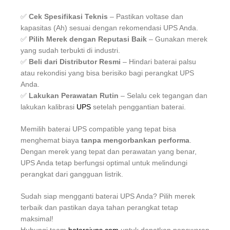
✅
Cek Spesifikasi Teknis
– Pastikan voltase dan
kapasitas (Ah) sesuai dengan rekomendasi UPS Anda.
✅
Pilih Merek dengan Reputasi Baik
– Gunakan merek
yang sudah terbukti di industri.
✅
Beli dari Distributor Resmi
– Hindari baterai palsu
atau rekondisi yang bisa berisiko bagi perangkat UPS
Anda.
✅
Lakukan Perawatan Rutin
– Selalu cek tegangan dan
lakukan kalibrasi
UPS
setelah penggantian baterai.
Memilih baterai UPS compatible yang tepat bisa
menghemat biaya
tanpa mengorbankan performa
.
Dengan merek yang tepat dan perawatan yang benar,
UPS Anda tetap berfungsi optimal untuk melindungi
perangkat dari gangguan listrik.
Sudah siap mengganti baterai UPS Anda? Pilih merek
terbaik dan pastikan daya tahan perangkat tetap
maksimal!
Hubungi team
bateraiups.com
untuk dapatkan penawaran