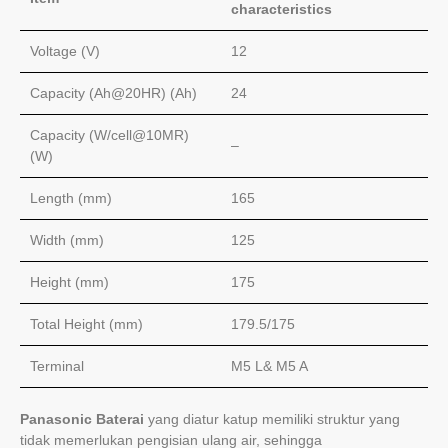
characteristics
Voltage (V)
12
Capacity (Ah@20HR) (Ah)
24
Capacity (W/cell@10MR)
–
(W)
Length (mm)
165
Width (mm)
125
Height (mm)
175
Total Height (mm)
179.5/175
Terminal
M5 L& M5 A
Panasonic Baterai
yang diatur katup memiliki struktur yang
tidak memerlukan pengisian ulang air, sehingga