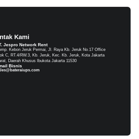
ntak Kami
T. Jespro Network Rent​
mp. Kebon Jeruk Permai, Jl. Raya Kb. Jeruk No.17 Office
ok C, RT.4/RW.3, Kb. Jeruk, Kec. Kb. Jeruk, Kota Jakarta
rat, Daerah Khusus Ibukota Jakarta 11530
mail Bisnis​
ales@bateraiups.com