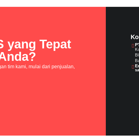
Ko
S yang Tepat
P
Ko
 Anda?
Bl
Ba
E
n tim kami, mulai dari penjualan,
s