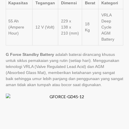
Kapasitas
Tegangan
Dimensi
Berat
Kategori
VRLA
55 Ah
229 x
Deep
18
(Ampere
12 V (Volt)
138 x
Cycle
Kg
Hour)
210 (mm)
AGM
Battery
G Force Standby Battery
adalah baterai dirancang khusus
untuk siklus pemakaian yang rutin (setiap hari). Menggunakan
teknologi VRLA (Valve Regulated Lead Acid) dan AGM
(Absorbed Glass Mat), memberikan ketahanan yang sangat
baik sehingga umur lebih panjang dan penggunaan yang sangat
aman tidak akan tumpah atau bocor saat digunakan.