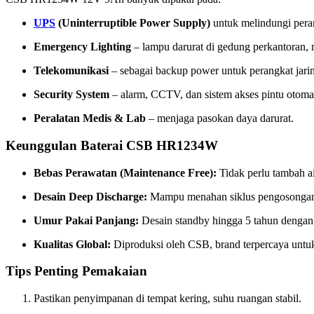
UPS
(Uninterruptible Power Supply)
untuk melindungi peran
Emergency Lighting
– lampu darurat di gedung perkantoran, m
Telekomunikasi
– sebagai backup power untuk perangkat jarin
Security System
– alarm, CCTV, dan sistem akses pintu otomat
Peralatan Medis & Lab
– menjaga pasokan daya darurat.
Keunggulan Baterai CSB HR1234W
Bebas Perawatan (Maintenance Free):
Tidak perlu tambah ai
Desain Deep Discharge:
Mampu menahan siklus pengosongan
Umur Pakai Panjang:
Desain standby hingga 5 tahun dengan k
Kualitas Global:
Diproduksi oleh CSB, brand terpercaya untuk 
Tips Penting Pemakaian
Pastikan penyimpanan di tempat kering, suhu ruangan stabil.