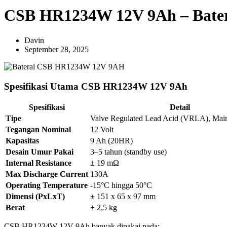
CSB HR1234W 12V 9Ah – Bate
Davin
September 28, 2025
Spesifikasi Utama CSB HR1234W 12V 9Ah
Spesifikasi
Detail
Tipe
Valve Regulated Lead Acid (VRLA), Main
Tegangan Nominal
12 Volt
Kapasitas
9 Ah (20HR)
Desain Umur Pakai
3–5 tahun (standby use)
Internal Resistance
± 19 mΩ
Max Discharge Current
130A
Operating Temperature
-15°C hingga 50°C
Dimensi (PxLxT)
± 151 x 65 x 97 mm
Berat
± 2,5 kg
CSB HR1234W 12V 9Ah banyak dipakai pada: