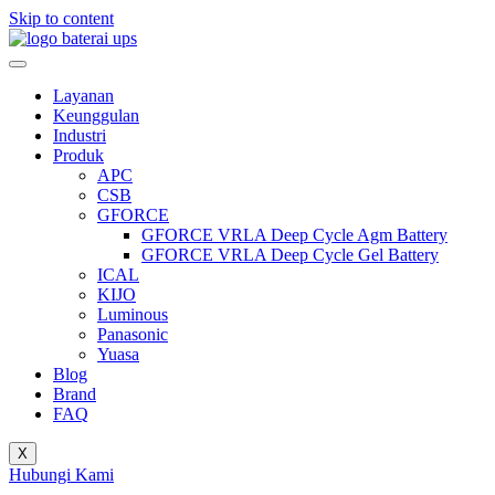
Skip to content
Layanan
Keunggulan
Industri
Produk
APC
CSB
GFORCE
GFORCE VRLA Deep Cycle Agm Battery
GFORCE VRLA Deep Cycle Gel Battery
ICAL
KIJO
Luminous
Panasonic
Yuasa
Blog
Brand
FAQ
X
Hubungi Kami