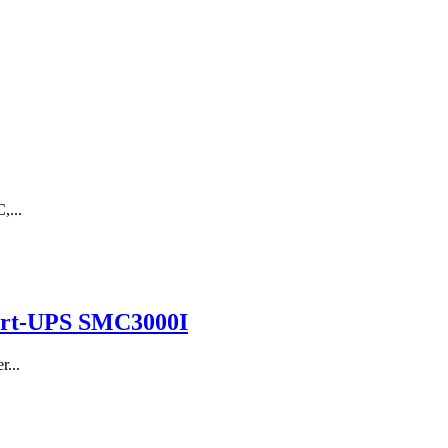
,...
art-UPS SMC3000I
...