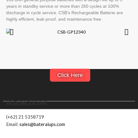
years in standby service or more than 260 cycles at 100%
discharge in cycle service. CSB’s Rechargeable Batterie are
highly efficient, leak proof, and maintenance free.
Click Here
HUBUNGI KAMI
(+62) 21 5358719
Email:
sales@bateraiups.com