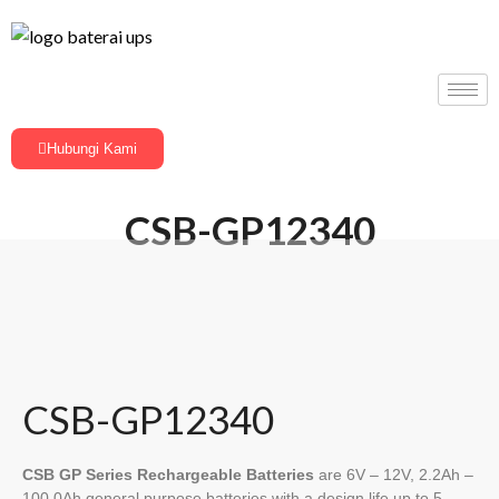
Hubungi Kami
CSB-GP12340
CSB-GP12340
CSB GP Series Rechargeable Batteries
are 6V – 12V, 2.2Ah –
100.0Ah general purpose batteries with a design life up to 5